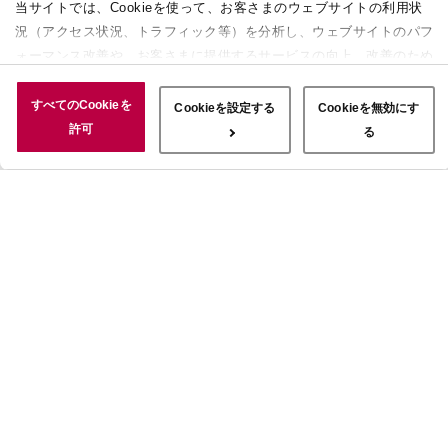
当サイトでは、Cookieを使って、お客さまのウェブサイトの利用状
況（アクセス状況、トラフィック等）を分析し、ウェブサイトのパフ
ォーマンス改善や、お客さまに提供するサービスの向上、改善のため
に使用することがあります。 また、お客さまによるサイトの利用状
況についても情報を収集し、ソーシャルメディアや広告配信、データ
すべてのCookieを
Cookieを設定する
Cookieを無効にす
解析の各パートナーに情報を共有しています。ここで収集された情報
許可
る
は、サービスを使用した際に収集された情報と組み合わされ、使用さ
れることがあります。「すべてのCookieを許可」ボタンをクリック
することで、上記の目的のためにCookieを使用すること、お客さま
の情報を提供先や委託先と共有することに同意いただいたものとみな
します。当社のすべてのCookieの受け入れを拒否する場合は、
「Cookieを無効にする」をクリックしてください。Cookie設定をカ
スタマイズする場合は「Cookieを設定する」をクリックしてくださ
い。