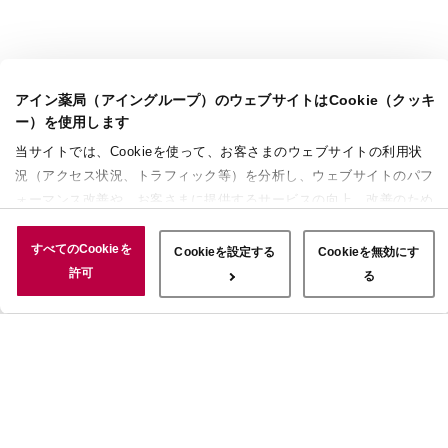
アイン薬局（アイングループ）のウェブサイトはCookie（クッキ
ー）を使用します
当サイトでは、Cookieを使って、お客さまのウェブサイトの利用状
況（アクセス状況、トラフィック等）を分析し、ウェブサイトのパフ
ォーマンス改善や、お客さまに提供するサービスの向上、改善のため
に使用することがあります。 また、お客さまによるサイトの利用状
況についても情報を収集し、ソーシャルメディアや広告配信、データ
すべてのCookieを
Cookieを設定する
Cookieを無効にす
解析の各パートナーに情報を共有しています。ここで収集された情報
許可
る
は、サービスを使用した際に収集された情報と組み合わされ、使用さ
れることがあります。「すべてのCookieを許可」ボタンをクリック
することで、上記の目的のためにCookieを使用すること、お客さま
の情報を提供先や委託先と共有することに同意いただいたものとみな
します。当社のすべてのCookieの受け入れを拒否する場合は、
「Cookieを無効にする」をクリックしてください。Cookie設定をカ
スタマイズする場合は「Cookieを設定する」をクリックしてくださ