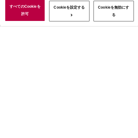
況についても情報を収集し、ソーシャルメディアや広告配信、データ
すべてのCookieを
Cookieを設定する
Cookieを無効にす
解析の各パートナーに情報を共有しています。ここで収集された情報
許可
る
は、サービスを使用した際に収集された情報と組み合わされ、使用さ
れることがあります。「すべてのCookieを許可」ボタンをクリック
することで、上記の目的のためにCookieを使用すること、お客さま
の情報を提供先や委託先と共有することに同意いただいたものとみな
します。当社のすべてのCookieの受け入れを拒否する場合は、
「Cookieを無効にする」をクリックしてください。Cookie設定をカ
スタマイズする場合は「Cookieを設定する」をクリックしてくださ
い。