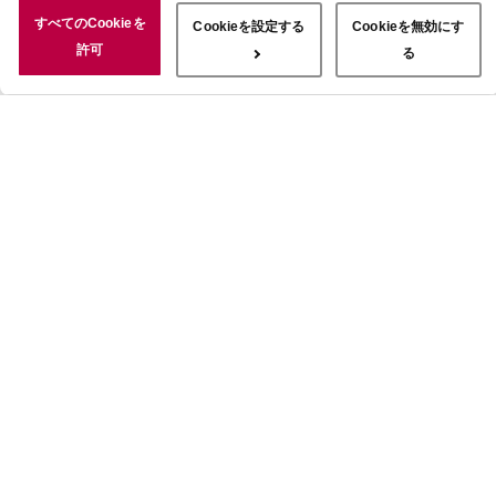
況についても情報を収集し、ソーシャルメディアや広告配信、データ
すべてのCookieを
Cookieを設定する
Cookieを無効にす
解析の各パートナーに情報を共有しています。ここで収集された情報
許可
る
は、サービスを使用した際に収集された情報と組み合わされ、使用さ
れることがあります。「すべてのCookieを許可」ボタンをクリック
することで、上記の目的のためにCookieを使用すること、お客さま
の情報を提供先や委託先と共有することに同意いただいたものとみな
します。当社のすべてのCookieの受け入れを拒否する場合は、
「Cookieを無効にする」をクリックしてください。Cookie設定をカ
スタマイズする場合は「Cookieを設定する」をクリックしてくださ
い。