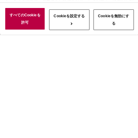
に使用することがあります。 また、お客さまによるサイトの利用状
況についても情報を収集し、ソーシャルメディアや広告配信、データ
すべてのCookieを
Cookieを設定する
Cookieを無効にす
解析の各パートナーに情報を共有しています。ここで収集された情報
許可
る
は、サービスを使用した際に収集された情報と組み合わされ、使用さ
れることがあります。「すべてのCookieを許可」ボタンをクリック
することで、上記の目的のためにCookieを使用すること、お客さま
の情報を提供先や委託先と共有することに同意いただいたものとみな
します。当社のすべてのCookieの受け入れを拒否する場合は、
「Cookieを無効にする」をクリックしてください。Cookie設定をカ
スタマイズする場合は「Cookieを設定する」をクリックしてくださ
い。