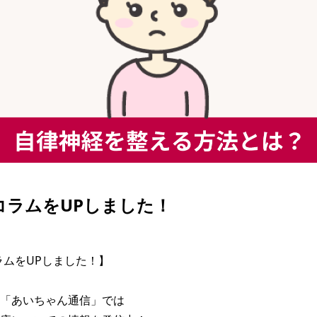
| コラムをUPしました！
コラムをUPしました！】

「あいちゃん通信」では
