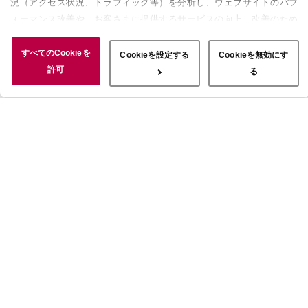
況（アクセス状況、トラフィック等）を分析し、ウェブサイトのパフ
ォーマンス改善や、お客さまに提供するサービスの向上、改善のため
に使用することがあります。 また、お客さまによるサイトの利用状
況についても情報を収集し、ソーシャルメディアや広告配信、データ
すべてのCookieを
Cookieを設定する
Cookieを無効にす
解析の各パートナーに情報を共有しています。ここで収集された情報
許可
る
は、サービスを使用した際に収集された情報と組み合わされ、使用さ
れることがあります。「すべてのCookieを許可」ボタンをクリック
することで、上記の目的のためにCookieを使用すること、お客さま
の情報を提供先や委託先と共有することに同意いただいたものとみな
します。当社のすべてのCookieの受け入れを拒否する場合は、
「Cookieを無効にする」をクリックしてください。Cookie設定をカ
スタマイズする場合は「Cookieを設定する」をクリックしてくださ
い。