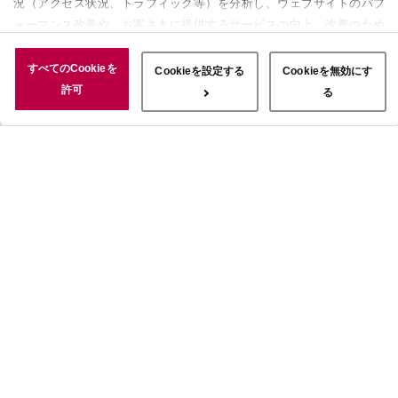
況（アクセス状況、トラフィック等）を分析し、ウェブサイトのパフ
ォーマンス改善や、お客さまに提供するサービスの向上、改善のため
に使用することがあります。 また、お客さまによるサイトの利用状
況についても情報を収集し、ソーシャルメディアや広告配信、データ
すべてのCookieを
Cookieを設定する
Cookieを無効にす
解析の各パートナーに情報を共有しています。ここで収集された情報
許可
る
は、サービスを使用した際に収集された情報と組み合わされ、使用さ
れることがあります。「すべてのCookieを許可」ボタンをクリック
することで、上記の目的のためにCookieを使用すること、お客さま
の情報を提供先や委託先と共有することに同意いただいたものとみな
します。当社のすべてのCookieの受け入れを拒否する場合は、
「Cookieを無効にする」をクリックしてください。Cookie設定をカ
スタマイズする場合は「Cookieを設定する」をクリックしてくださ
い。