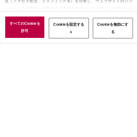
況（アクセス状況、トラフィック等）を分析し、ウェブサイトのパフ
ォーマンス改善や、お客さまに提供するサービスの向上、改善のため
に使用することがあります。 また、お客さまによるサイトの利用状
況についても情報を収集し、ソーシャルメディアや広告配信、データ
すべてのCookieを
Cookieを設定する
Cookieを無効にす
解析の各パートナーに情報を共有しています。ここで収集された情報
許可
る
は、サービスを使用した際に収集された情報と組み合わされ、使用さ
れることがあります。「すべてのCookieを許可」ボタンをクリック
することで、上記の目的のためにCookieを使用すること、お客さま
の情報を提供先や委託先と共有することに同意いただいたものとみな
します。当社のすべてのCookieの受け入れを拒否する場合は、
「Cookieを無効にする」をクリックしてください。Cookie設定をカ
スタマイズする場合は「Cookieを設定する」をクリックしてくださ
い。