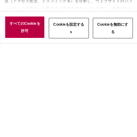
況（アクセス状況、トラフィック等）を分析し、ウェブサイトのパフ
ォーマンス改善や、お客さまに提供するサービスの向上、改善のため
に使用することがあります。 また、お客さまによるサイトの利用状
況についても情報を収集し、ソーシャルメディアや広告配信、データ
すべてのCookieを
Cookieを設定する
Cookieを無効にす
解析の各パートナーに情報を共有しています。ここで収集された情報
許可
る
は、サービスを使用した際に収集された情報と組み合わされ、使用さ
れることがあります。「すべてのCookieを許可」ボタンをクリック
することで、上記の目的のためにCookieを使用すること、お客さま
の情報を提供先や委託先と共有することに同意いただいたものとみな
します。当社のすべてのCookieの受け入れを拒否する場合は、
「Cookieを無効にする」をクリックしてください。Cookie設定をカ
スタマイズする場合は「Cookieを設定する」をクリックしてくださ
い。