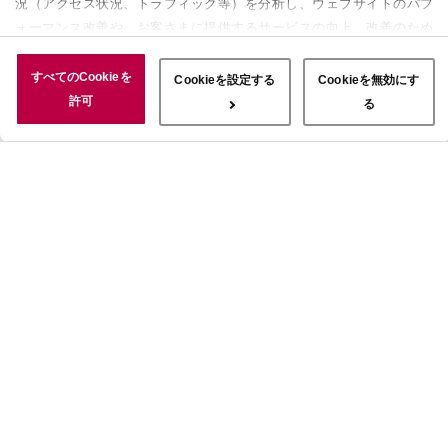
況（アクセス状況、トラフィック等）を分析し、ウェブサイトのパフ
ォーマンス改善や、お客さまに提供するサービスの向上、改善のため
に使用することがあります。 また、お客さまによるサイトの利用状
況についても情報を収集し、ソーシャルメディアや広告配信、データ
すべてのCookieを
Cookieを設定する
Cookieを無効にす
解析の各パートナーに情報を共有しています。ここで収集された情報
許可
る
は、サービスを使用した際に収集された情報と組み合わされ、使用さ
れることがあります。「すべてのCookieを許可」ボタンをクリック
することで、上記の目的のためにCookieを使用すること、お客さま
の情報を提供先や委託先と共有することに同意いただいたものとみな
します。当社のすべてのCookieの受け入れを拒否する場合は、
「Cookieを無効にする」をクリックしてください。Cookie設定をカ
スタマイズする場合は「Cookieを設定する」をクリックしてくださ
い。