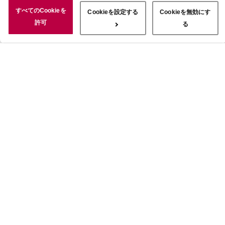
況についても情報を収集し、ソーシャルメディアや広告配信、データ
すべてのCookieを
Cookieを設定する
Cookieを無効にす
解析の各パートナーに情報を共有しています。ここで収集された情報
許可
る
は、サービスを使用した際に収集された情報と組み合わされ、使用さ
れることがあります。「すべてのCookieを許可」ボタンをクリック
することで、上記の目的のためにCookieを使用すること、お客さま
の情報を提供先や委託先と共有することに同意いただいたものとみな
します。当社のすべてのCookieの受け入れを拒否する場合は、
「Cookieを無効にする」をクリックしてください。Cookie設定をカ
スタマイズする場合は「Cookieを設定する」をクリックしてくださ
い。