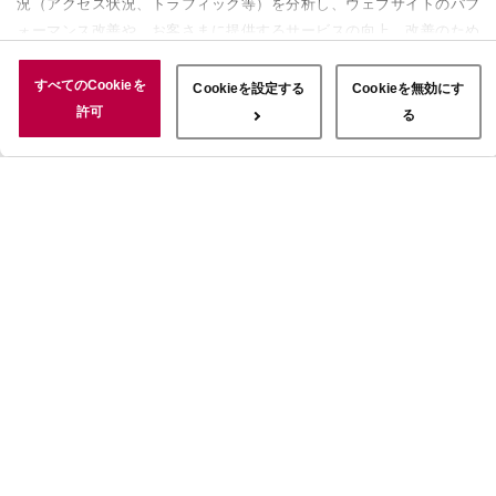
況（アクセス状況、トラフィック等）を分析し、ウェブサイトのパフ
ォーマンス改善や、お客さまに提供するサービスの向上、改善のため
に使用することがあります。 また、お客さまによるサイトの利用状
況についても情報を収集し、ソーシャルメディアや広告配信、データ
すべてのCookieを
Cookieを設定する
Cookieを無効にす
解析の各パートナーに情報を共有しています。ここで収集された情報
許可
る
は、サービスを使用した際に収集された情報と組み合わされ、使用さ
れることがあります。「すべてのCookieを許可」ボタンをクリック
することで、上記の目的のためにCookieを使用すること、お客さま
の情報を提供先や委託先と共有することに同意いただいたものとみな
します。当社のすべてのCookieの受け入れを拒否する場合は、
「Cookieを無効にする」をクリックしてください。Cookie設定をカ
スタマイズする場合は「Cookieを設定する」をクリックしてくださ
い。