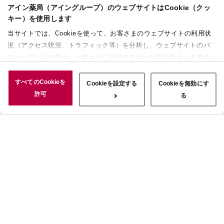
アイン薬局（アイングループ）のウェブサイトはCookie（クッ
キー）を使用します
当サイトでは、Cookieを使って、お客さまのウェブサイトの利用状
況（アクセス状況、トラフィック等）を分析し、ウェブサイトのパ
フォーマンス改善や、お客さまに提供するサービスの向上、改善の
ために使用することがあります。 また、お客さまによるサイトの利
用状況についても情報を収集し、ソーシャルメディアや広告配信、
すべてのCookieを
Cookieを設定する
Cookieを無効にす
データ解析の各パートナーに情報を共有しています。ここで収集さ
許可
る
れた情報は、サービスを使用した際に収集された情報と組み合わさ
れ、使用されることがあります。「すべてのCookieを許可」ボタン
をクリックすることで、上記の目的のためにCookieを使用するこ
と、お客さまの情報を提供先や委託先と共有することに同意いただ
いたものとみなします。当社のすべてのCookieの受け入れを拒否す
る場合は、「Cookieを無効にする」をクリックしてください。
Cookie設定をカスタマイズする場合は「Cookieを設定する」をクリ
ックしてください。