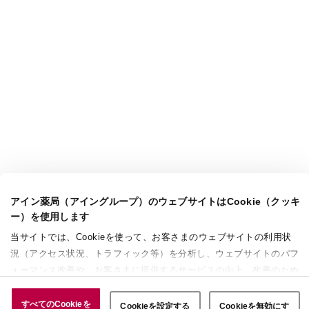
アイン薬局（アイングループ）のウェブサイトはCookie（クッキ
ー）を使用します
当サイトでは、Cookieを使って、お客さまのウェブサイトの利用状
況（アクセス状況、トラフィック等）を分析し、ウェブサイトのパフ
ォーマンス改善や、お客さまに提供するサービスの向上、改善のため
に使用することがあります。 また、お客さまによるサイトの利用状
況についても情報を収集し、ソーシャルメディアや広告配信、データ
すべてのCookieを
Cookieを設定する
Cookieを無効にす