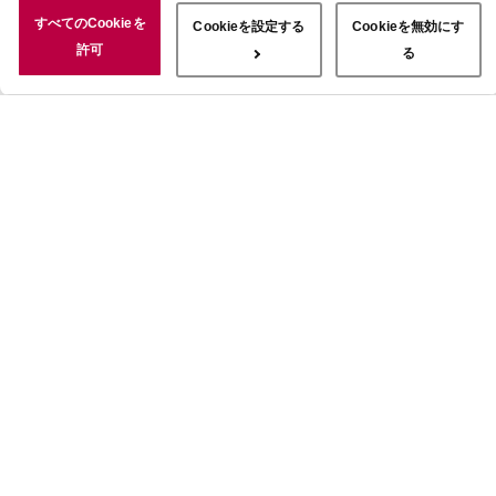
況についても情報を収集し、ソーシャルメディアや広告配信、データ
すべてのCookieを
Cookieを設定する
Cookieを無効にす
解析の各パートナーに情報を共有しています。ここで収集された情報
許可
る
は、サービスを使用した際に収集された情報と組み合わされ、使用さ
れることがあります。「すべてのCookieを許可」ボタンをクリック
することで、上記の目的のためにCookieを使用すること、お客さま
の情報を提供先や委託先と共有することに同意いただいたものとみな
します。当社のすべてのCookieの受け入れを拒否する場合は、
「Cookieを無効にする」をクリックしてください。Cookie設定をカ
スタマイズする場合は「Cookieを設定する」をクリックしてくださ
い。