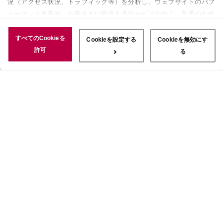
況（アクセス状況、トラフィック等）を分析し、ウェブサイトのパフ
ォーマンス改善や、お客さまに提供するサービスの向上、改善のため
に使用することがあります。 また、お客さまによるサイトの利用状
況についても情報を収集し、ソーシャルメディアや広告配信、データ
すべてのCookieを
Cookieを設定する
Cookieを無効にす
解析の各パートナーに情報を共有しています。ここで収集された情報
許可
る
は、サービスを使用した際に収集された情報と組み合わされ、使用さ
れることがあります。「すべてのCookieを許可」ボタンをクリック
することで、上記の目的のためにCookieを使用すること、お客さま
の情報を提供先や委託先と共有することに同意いただいたものとみな
します。当社のすべてのCookieの受け入れを拒否する場合は、
「Cookieを無効にする」をクリックしてください。Cookie設定をカ
スタマイズする場合は「Cookieを設定する」をクリックしてくださ
い。