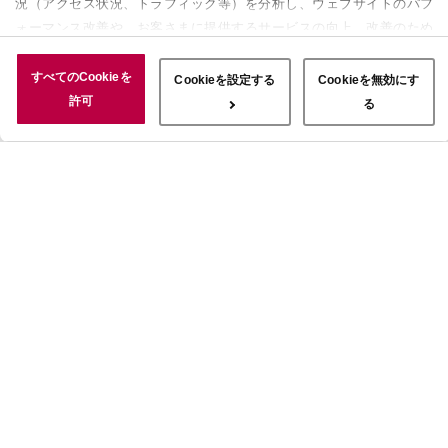
況（アクセス状況、トラフィック等）を分析し、ウェブサイトのパフ
ォーマンス改善や、お客さまに提供するサービスの向上、改善のため
に使用することがあります。 また、お客さまによるサイトの利用状
況についても情報を収集し、ソーシャルメディアや広告配信、データ
すべてのCookieを
Cookieを設定する
Cookieを無効にす
解析の各パートナーに情報を共有しています。ここで収集された情報
許可
る
は、サービスを使用した際に収集された情報と組み合わされ、使用さ
れることがあります。「すべてのCookieを許可」ボタンをクリック
することで、上記の目的のためにCookieを使用すること、お客さま
の情報を提供先や委託先と共有することに同意いただいたものとみな
します。当社のすべてのCookieの受け入れを拒否する場合は、
「Cookieを無効にする」をクリックしてください。Cookie設定をカ
スタマイズする場合は「Cookieを設定する」をクリックしてくださ
い。