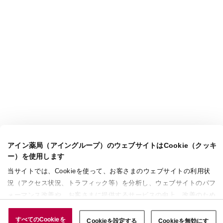
アイン薬局（アイングループ）のウェブサイトはCookie（クッキ
ー）を使用します
当サイトでは、Cookieを使って、お客さまのウェブサイトの利用状
況（アクセス状況、トラフィック等）を分析し、ウェブサイトのパフ
ォーマンス改善や、お客さまに提供するサービスの向上、改善のため
に使用することがあります。 また、お客さまによるサイトの利用状
況についても情報を収集し、ソーシャルメディアや広告配信、データ
すべてのCookieを
Cookieを設定する
Cookieを無効にす