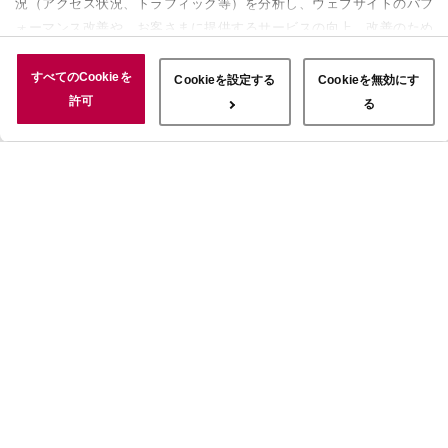
況（アクセス状況、トラフィック等）を分析し、ウェブサイトのパフ
ォーマンス改善や、お客さまに提供するサービスの向上、改善のため
に使用することがあります。 また、お客さまによるサイトの利用状
況についても情報を収集し、ソーシャルメディアや広告配信、データ
すべてのCookieを
Cookieを設定する
Cookieを無効にす
解析の各パートナーに情報を共有しています。ここで収集された情報
許可
る
は、サービスを使用した際に収集された情報と組み合わされ、使用さ
れることがあります。「すべてのCookieを許可」ボタンをクリック
することで、上記の目的のためにCookieを使用すること、お客さま
の情報を提供先や委託先と共有することに同意いただいたものとみな
します。当社のすべてのCookieの受け入れを拒否する場合は、
「Cookieを無効にする」をクリックしてください。Cookie設定をカ
スタマイズする場合は「Cookieを設定する」をクリックしてくださ
い。