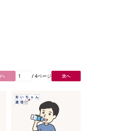
/
4
ページ
前へ
次へ