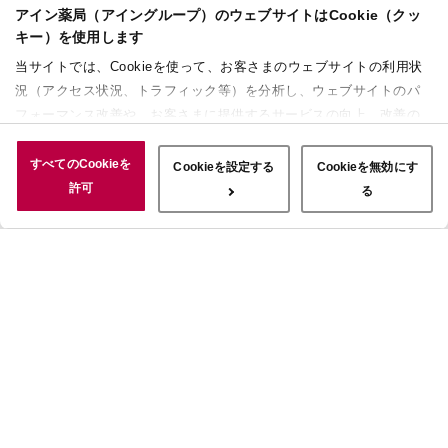
アイン薬局（アイングループ）のウェブサイトはCookie（クッ
キー）を使用します
当サイトでは、Cookieを使って、お客さまのウェブサイトの利用状
況（アクセス状況、トラフィック等）を分析し、ウェブサイトのパ
フォーマンス改善や、お客さまに提供するサービスの向上、改善の
ために使用することがあります。 また、お客さまによるサイトの利
用状況についても情報を収集し、ソーシャルメディアや広告配信、
すべてのCookieを
Cookieを設定する
Cookieを無効にす
データ解析の各パートナーに情報を共有しています。ここで収集さ
許可
る
れた情報は、サービスを使用した際に収集された情報と組み合わさ
れ、使用されることがあります。「すべてのCookieを許可」ボタン
をクリックすることで、上記の目的のためにCookieを使用するこ
と、お客さまの情報を提供先や委託先と共有することに同意いただ
いたものとみなします。当社のすべてのCookieの受け入れを拒否す
る場合は、「Cookieを無効にする」をクリックしてください。
Cookie設定をカスタマイズする場合は「Cookieを設定する」をクリ
ックしてください。