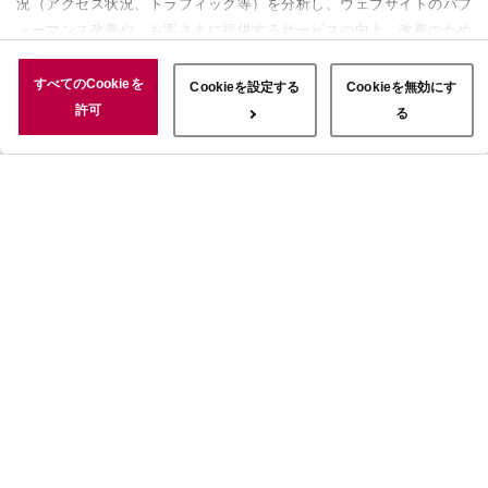
況（アクセス状況、トラフィック等）を分析し、ウェブサイトのパフ
ォーマンス改善や、お客さまに提供するサービスの向上、改善のため
に使用することがあります。 また、お客さまによるサイトの利用状
況についても情報を収集し、ソーシャルメディアや広告配信、データ
すべてのCookieを
Cookieを設定する
Cookieを無効にす
解析の各パートナーに情報を共有しています。ここで収集された情報
許可
る
は、サービスを使用した際に収集された情報と組み合わされ、使用さ
れることがあります。「すべてのCookieを許可」ボタンをクリック
することで、上記の目的のためにCookieを使用すること、お客さま
の情報を提供先や委託先と共有することに同意いただいたものとみな
します。当社のすべてのCookieの受け入れを拒否する場合は、
「Cookieを無効にする」をクリックしてください。Cookie設定をカ
スタマイズする場合は「Cookieを設定する」をクリックしてくださ
い。