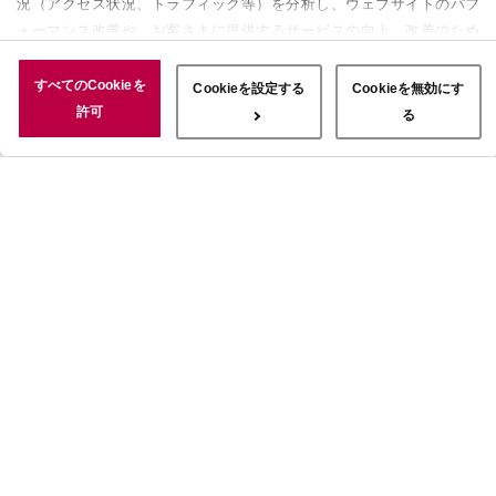
況（アクセス状況、トラフィック等）を分析し、ウェブサイトのパフ
ォーマンス改善や、お客さまに提供するサービスの向上、改善のため
に使用することがあります。 また、お客さまによるサイトの利用状
況についても情報を収集し、ソーシャルメディアや広告配信、データ
すべてのCookieを
Cookieを設定する
Cookieを無効にす
解析の各パートナーに情報を共有しています。ここで収集された情報
許可
る
は、サービスを使用した際に収集された情報と組み合わされ、使用さ
れることがあります。「すべてのCookieを許可」ボタンをクリック
することで、上記の目的のためにCookieを使用すること、お客さま
の情報を提供先や委託先と共有することに同意いただいたものとみな
します。当社のすべてのCookieの受け入れを拒否する場合は、
「Cookieを無効にする」をクリックしてください。Cookie設定をカ
スタマイズする場合は「Cookieを設定する」をクリックしてくださ
い。