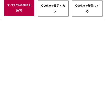
況についても情報を収集し、ソーシャルメディアや広告配信、データ
すべてのCookieを
Cookieを設定する
Cookieを無効にす
解析の各パートナーに情報を共有しています。ここで収集された情報
許可
る
は、サービスを使用した際に収集された情報と組み合わされ、使用さ
れることがあります。「すべてのCookieを許可」ボタンをクリック
することで、上記の目的のためにCookieを使用すること、お客さま
の情報を提供先や委託先と共有することに同意いただいたものとみな
します。当社のすべてのCookieの受け入れを拒否する場合は、
「Cookieを無効にする」をクリックしてください。Cookie設定をカ
スタマイズする場合は「Cookieを設定する」をクリックしてくださ
い。