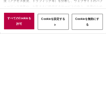
況（アクセス状況、トラフィック等）を分析し、ウェブサイトのパフ
ォーマンス改善や、お客さまに提供するサービスの向上、改善のため
に使用することがあります。 また、お客さまによるサイトの利用状
況についても情報を収集し、ソーシャルメディアや広告配信、データ
すべてのCookieを
Cookieを設定する
Cookieを無効にす
解析の各パートナーに情報を共有しています。ここで収集された情報
許可
る
は、サービスを使用した際に収集された情報と組み合わされ、使用さ
れることがあります。「すべてのCookieを許可」ボタンをクリック
することで、上記の目的のためにCookieを使用すること、お客さま
の情報を提供先や委託先と共有することに同意いただいたものとみな
します。当社のすべてのCookieの受け入れを拒否する場合は、
「Cookieを無効にする」をクリックしてください。Cookie設定をカ
スタマイズする場合は「Cookieを設定する」をクリックしてくださ
い。