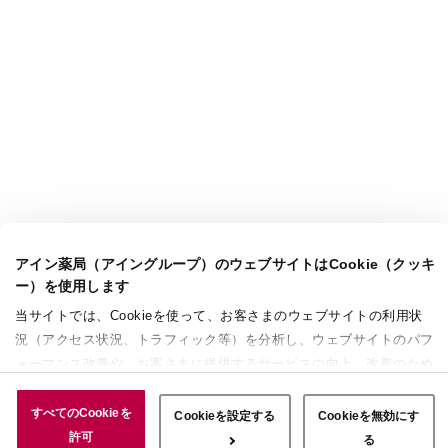
アイン薬局（アイングループ）のウェブサイトはCookie（クッキ
ー）を使用します
当サイトでは、Cookieを使って、お客さまのウェブサイトの利用状
況（アクセス状況、トラフィック等）を分析し、ウェブサイトのパフ
ォーマンス改善や、お客さまに提供するサービスの向上、改善のため
に使用することがあります。 また、お客さまによるサイトの利用状
況についても情報を収集し、ソーシャルメディアや広告配信、データ
すべてのCookieを
Cookieを設定する
Cookieを無効にす
解析の各パートナーに情報を共有しています。ここで収集された情報
許可
る