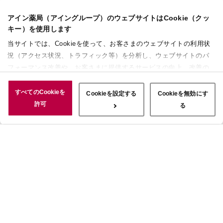
アイン薬局（アイングループ）のウェブサイトはCookie（クッ
キー）を使用します
当サイトでは、Cookieを使って、お客さまのウェブサイトの利用状
況（アクセス状況、トラフィック等）を分析し、ウェブサイトのパ
フォーマンス改善や、お客さまに提供するサービスの向上、改善の
ために使用することがあります。 また、お客さまによるサイトの利
用状況についても情報を収集し、ソーシャルメディアや広告配信、
すべてのCookieを
Cookieを設定する
Cookieを無効にす
データ解析の各パートナーに情報を共有しています。ここで収集さ
許可
る
れた情報は、サービスを使用した際に収集された情報と組み合わさ
れ、使用されることがあります。「すべてのCookieを許可」ボタン
をクリックすることで、上記の目的のためにCookieを使用するこ
と、お客さまの情報を提供先や委託先と共有することに同意いただ
いたものとみなします。当社のすべてのCookieの受け入れを拒否す
る場合は、「Cookieを無効にする」をクリックしてください。
Cookie設定をカスタマイズする場合は「Cookieを設定する」をクリ
ックしてください。