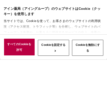
アイン薬局（アイングループ）のウェブサイトはCookie（クッ
キー）を使用します
当サイトでは、Cookieを使って、お客さまのウェブサイトの利用状
況（アクセス状況、トラフィック等）を分析し、ウェブサイトのパ
フォーマンス改善や、お客さまに提供するサービスの向上、改善の
ために使用することがあります。 また、お客さまによるサイトの利
用状況についても情報を収集し、ソーシャルメディアや広告配信、
すべてのCookieを
Cookieを設定する
Cookieを無効にす
データ解析の各パートナーに情報を共有しています。ここで収集さ
許可
る
れた情報は、サービスを使用した際に収集された情報と組み合わさ
れ、使用されることがあります。「すべてのCookieを許可」ボタン
をクリックすることで、上記の目的のためにCookieを使用するこ
と、お客さまの情報を提供先や委託先と共有することに同意いただ
いたものとみなします。当社のすべてのCookieの受け入れを拒否す
る場合は、「Cookieを無効にする」をクリックしてください。
Cookie設定をカスタマイズする場合は「Cookieを設定する」をクリ
ックしてください。