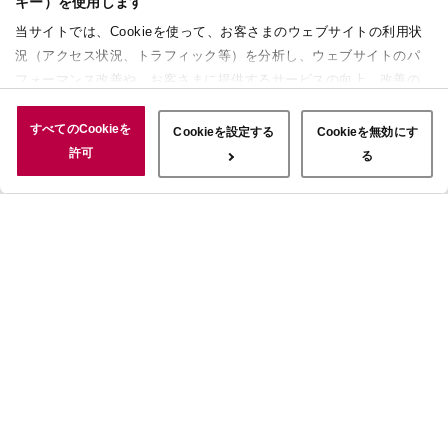
キー）を使用します
当サイトでは、Cookieを使って、お客さまのウェブサイトの利用状
況（アクセス状況、トラフィック等）を分析し、ウェブサイトのパ
フォーマンス改善や、お客さまに提供するサービスの向上、改善の
ために使用することがあります。 また、お客さまによるサイトの利
用状況についても情報を収集し、ソーシャルメディアや広告配信、
すべてのCookieを
Cookieを設定する
Cookieを無効にす
データ解析の各パートナーに情報を共有しています。ここで収集さ
許可
る
れた情報は、サービスを使用した際に収集された情報と組み合わさ
れ、使用されることがあります。「すべてのCookieを許可」ボタン
をクリックすることで、上記の目的のためにCookieを使用するこ
と、お客さまの情報を提供先や委託先と共有することに同意いただ
いたものとみなします。当社のすべてのCookieの受け入れを拒否す
る場合は、「Cookieを無効にする」をクリックしてください。
Cookie設定をカスタマイズする場合は「Cookieを設定する」をクリ
ックしてください。