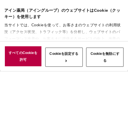
アイン薬局（アイングループ）のウェブサイトはCookie（クッ
キー）を使用します
当サイトでは、Cookieを使って、お客さまのウェブサイトの利用状
況（アクセス状況、トラフィック等）を分析し、ウェブサイトのパ
フォーマンス改善や、お客さまに提供するサービスの向上、改善の
ために使用することがあります。 また、お客さまによるサイトの利
用状況についても情報を収集し、ソーシャルメディアや広告配信、
すべてのCookieを
Cookieを設定する
Cookieを無効にす
データ解析の各パートナーに情報を共有しています。ここで収集さ
許可
る
れた情報は、サービスを使用した際に収集された情報と組み合わさ
れ、使用されることがあります。「すべてのCookieを許可」ボタン
をクリックすることで、上記の目的のためにCookieを使用するこ
と、お客さまの情報を提供先や委託先と共有することに同意いただ
いたものとみなします。当社のすべてのCookieの受け入れを拒否す
る場合は、「Cookieを無効にする」をクリックしてください。
Cookie設定をカスタマイズする場合は「Cookieを設定する」をクリ
ックしてください。