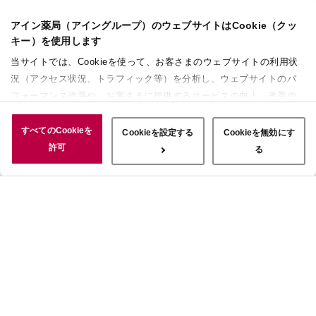
アイン薬局（アイングループ）のウェブサイトはCookie（クッ
キー）を使用します
当サイトでは、Cookieを使って、お客さまのウェブサイトの利用状
況（アクセス状況、トラフィック等）を分析し、ウェブサイトのパ
フォーマンス改善や、お客さまに提供するサービスの向上、改善の
ために使用することがあります。 また、お客さまによるサイトの利
用状況についても情報を収集し、ソーシャルメディアや広告配信、
すべてのCookieを
Cookieを設定する
Cookieを無効にす
データ解析の各パートナーに情報を共有しています。ここで収集さ
許可
る
れた情報は、サービスを使用した際に収集された情報と組み合わさ
れ、使用されることがあります。「すべてのCookieを許可」ボタン
をクリックすることで、上記の目的のためにCookieを使用するこ
と、お客さまの情報を提供先や委託先と共有することに同意いただ
いたものとみなします。当社のすべてのCookieの受け入れを拒否す
る場合は、「Cookieを無効にする」をクリックしてください。
Cookie設定をカスタマイズする場合は「Cookieを設定する」をクリ
ックしてください。