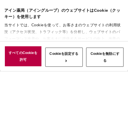
アイン薬局（アイングループ）のウェブサイトはCookie（クッ
キー）を使用します
当サイトでは、Cookieを使って、お客さまのウェブサイトの利用状
況（アクセス状況、トラフィック等）を分析し、ウェブサイトのパ
フォーマンス改善や、お客さまに提供するサービスの向上、改善の
ために使用することがあります。 また、お客さまによるサイトの利
用状況についても情報を収集し、ソーシャルメディアや広告配信、
すべてのCookieを
Cookieを設定する
Cookieを無効にす
データ解析の各パートナーに情報を共有しています。ここで収集さ
許可
る
れた情報は、サービスを使用した際に収集された情報と組み合わさ
れ、使用されることがあります。「すべてのCookieを許可」ボタン
をクリックすることで、上記の目的のためにCookieを使用するこ
と、お客さまの情報を提供先や委託先と共有することに同意いただ
いたものとみなします。当社のすべてのCookieの受け入れを拒否す
る場合は、「Cookieを無効にする」をクリックしてください。
Cookie設定をカスタマイズする場合は「Cookieを設定する」をクリ
ックしてください。