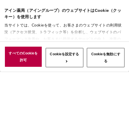
アイン薬局（アイングループ）のウェブサイトはCookie（クッ
キー）を使用します
当サイトでは、Cookieを使って、お客さまのウェブサイトの利用状
況（アクセス状況、トラフィック等）を分析し、ウェブサイトのパ
フォーマンス改善や、お客さまに提供するサービスの向上、改善の
ために使用することがあります。 また、お客さまによるサイトの利
用状況についても情報を収集し、ソーシャルメディアや広告配信、
すべてのCookieを
Cookieを設定する
Cookieを無効にす
データ解析の各パートナーに情報を共有しています。ここで収集さ
許可
る
れた情報は、サービスを使用した際に収集された情報と組み合わさ
れ、使用されることがあります。「すべてのCookieを許可」ボタン
をクリックすることで、上記の目的のためにCookieを使用するこ
と、お客さまの情報を提供先や委託先と共有することに同意いただ
いたものとみなします。当社のすべてのCookieの受け入れを拒否す
る場合は、「Cookieを無効にする」をクリックしてください。
Cookie設定をカスタマイズする場合は「Cookieを設定する」をクリ
ックしてください。