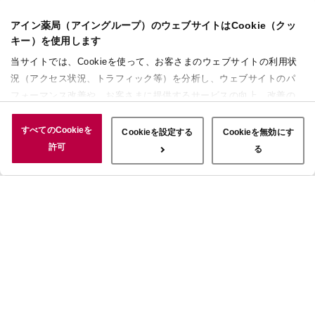
アイン薬局（アイングループ）のウェブサイトはCookie（クッ
キー）を使用します
当サイトでは、Cookieを使って、お客さまのウェブサイトの利用状
況（アクセス状況、トラフィック等）を分析し、ウェブサイトのパ
フォーマンス改善や、お客さまに提供するサービスの向上、改善の
ために使用することがあります。 また、お客さまによるサイトの利
用状況についても情報を収集し、ソーシャルメディアや広告配信、
すべてのCookieを
Cookieを設定する
Cookieを無効にす
データ解析の各パートナーに情報を共有しています。ここで収集さ
許可
る
れた情報は、サービスを使用した際に収集された情報と組み合わさ
れ、使用されることがあります。「すべてのCookieを許可」ボタン
をクリックすることで、上記の目的のためにCookieを使用するこ
と、お客さまの情報を提供先や委託先と共有することに同意いただ
いたものとみなします。当社のすべてのCookieの受け入れを拒否す
る場合は、「Cookieを無効にする」をクリックしてください。
Cookie設定をカスタマイズする場合は「Cookieを設定する」をクリ
ックしてください。