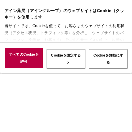
アイン薬局（アイングループ）のウェブサイトはCookie（クッ
キー）を使用します
当サイトでは、Cookieを使って、お客さまのウェブサイトの利用状
況（アクセス状況、トラフィック等）を分析し、ウェブサイトのパ
フォーマンス改善や、お客さまに提供するサービスの向上、改善の
ために使用することがあります。 また、お客さまによるサイトの利
用状況についても情報を収集し、ソーシャルメディアや広告配信、
すべてのCookieを
Cookieを設定する
Cookieを無効にす
データ解析の各パートナーに情報を共有しています。ここで収集さ
許可
る
れた情報は、サービスを使用した際に収集された情報と組み合わさ
れ、使用されることがあります。「すべてのCookieを許可」ボタン
をクリックすることで、上記の目的のためにCookieを使用するこ
と、お客さまの情報を提供先や委託先と共有することに同意いただ
いたものとみなします。当社のすべてのCookieの受け入れを拒否す
る場合は、「Cookieを無効にする」をクリックしてください。
Cookie設定をカスタマイズする場合は「Cookieを設定する」をクリ
ックしてください。